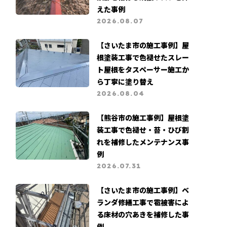
えた事例
よくある質問
カビ・苔被害
2026.08.07
営業職募集
支払い証明書公開
【さいたま市の施工事例】屋
根塗装工事で色褪せたスレー
ト屋根をタスペーサー施工か
ら丁寧に塗り替え
2026.08.04
【熊谷市の施工事例】屋根塗
装工事で色褪せ・苔・ひび割
れを補修したメンテナンス事
例
2026.07.31
【さいたま市の施工事例】ベ
ランダ修繕工事で雹被害によ
る床材の穴あきを補修した事
例