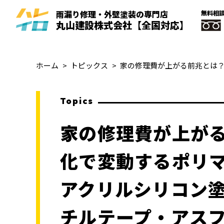
雨漏り修理・外壁塗装
の
専門
店
無料相
丸山建設株式会社
【全国対応】
ホーム
トピックス
Topics
家の修理費が上が
化で変動するポリ
アクリルシリコン塗
チルテープ・アス