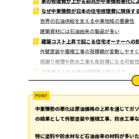
家の修理費が上がる前兆か中東情勢悪化に
なぜ中東情勢が日本の住宅修理費に関係す
世界の石油供給を支える中東地域の重要性
建築資材には石油由来の製品が多い
建築コスト上昇で起こる住宅オーナーへの
外壁塗装や屋根工事の見積額が変動しやす
雨漏り修理や防水工事も負担増になる可能
今後考えられる家の修理費上昇リスク
建材価格だけでなく人件費や運送費も連動
先延ばしにするほど負担が大きくなること
修理費が上がる前にできる対策とは
中東情勢の悪化は原油価格の上昇を通じてガ
定期点検で早期発見を心がける
の結果として外壁塗装や屋根工事、防水工事
災害被害は火災保険の確認も重要
まとめ
特に塗料や防水材など石油由来の材料が多い