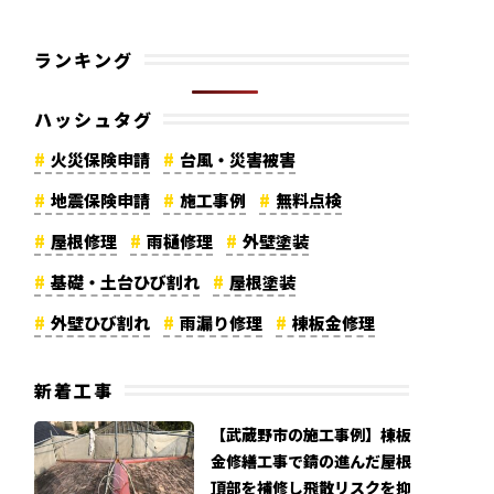
ランキング
ハッシュタグ
火災保険申請
台風・災害被害
地震保険申請
施工事例
無料点検
屋根修理
雨樋修理
外壁塗装
基礎・土台ひび割れ
屋根塗装
外壁ひび割れ
雨漏り修理
棟板金修理
資材高騰
漆喰修理
軒天修理
新着工事
外壁修理
コーキング劣化
カバー工法
【武蔵野市の施工事例】棟板
メディア紹介
リフォーム費用
金修繕工事で錆の進んだ屋根
大規模修繕工事
高所調査
地震被害
頂部を補修し飛散リスクを抑