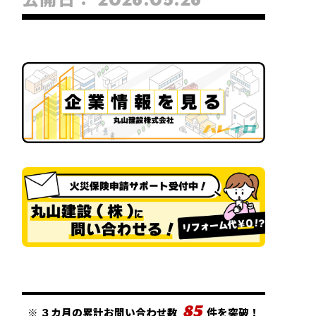
85
※
３カ月の累計お問い合わせ数
件を突破！