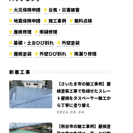
火災保険申請
台風・災害被害
地震保険申請
施工事例
無料点検
屋根修理
雨樋修理
基礎・土台ひび割れ
外壁塗装
屋根塗装
外壁ひび割れ
雨漏り修理
資材高騰
漆喰修理
棟板金修理
新着工事
軒天修理
外壁修理
コーキング劣化
【さいたま市の施工事例】屋
カバー工法
メディア紹介
根塗装工事で色褪せたスレー
リフォーム費用
大規模修繕工事
ト屋根をタスペーサー施工か
ら丁寧に塗り替え
高所調査
地震被害
よくある質問
2026.08.04
カビ・苔被害
支払い証明書公開
【熊谷市の施工事例】屋根塗
営業職募集