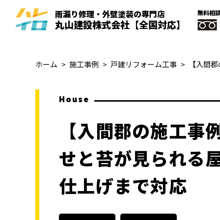
雨漏り修理・外壁塗装
の
専門
店
無料相
丸山建設株式会社
【全国対応】
ホーム
施工事例
戸建リフォーム工事
House
【入間郡の施工事
せと苔が見られる
仕上げまで対応