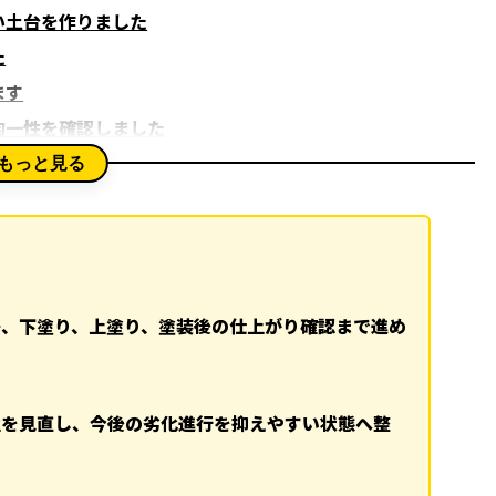
い土台を作りました
た
ます
均一性を確認しました
検目安を整理しました
もっと見る
浄、下塗り、上塗り、塗装後の仕上がり確認まで進め
性を見直し、今後の劣化進行を抑えやすい状態へ整