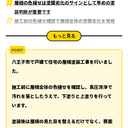
屋根の色褪せは塗膜劣化のサインとして早めの塗
装判断が重要です
施工前の色褪せ確認で屋根全体の塗膜劣化を見極
めました
もっと見る
施工前の別角度確認で塗り替え時期の見極めに必
要な状態を確認しました
高圧洗浄で古い汚れと劣化した塗膜を落としまし
八王子市で戸建て住宅の屋根塗装工事を行いまし
た
た。
下塗りで屋根材と仕上げ塗料が密着しやすい状態
を整えました
施工前に屋根全体の色褪せを確認し、高圧洗浄で
屋根被害は火災保険が使える可能性があります
汚れを落としたうえで、下塗りと上塗りを行って
上塗りで屋根全体の美観と保護機能を整えました
います。
塗装後の仕上がり確認で屋根全体の色ムラと艶を
塗装後は屋根の見た目を整えるだけでなく、表面
確認しました