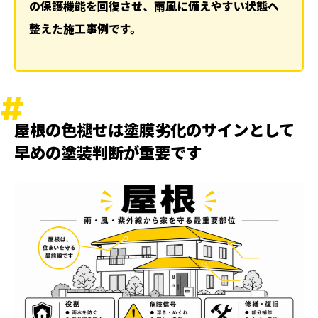
の保護機能を回復させ、雨風に備えやすい状態へ
塗装後の最終確認で細部の納まりと今後の点検目
整えた施工事例です。
安を確認しました
関連記事
ランキング
ハッシュタグ
新着工事
屋根の色褪せは塗膜劣化のサインとして
早めの塗装判断が重要です