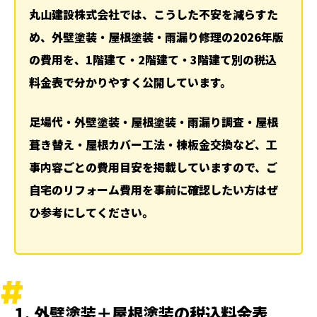
4. 料金についてよくあるご質問（FAQ）
丸山建設株式会社では、こうした不安を減らすた
Q．追加料金が発生することはありますか？
め、外壁塗装・屋根塗装・雨漏り修理の2026年版
Q．支払い方法には何がありますか？
の費用を、1階建て・2階建て・3階建て別の税込
Q．支払いのタイミングはいつですか？
料金表で分かりやすく公開しています。
Q．工事後の保証はありますか？
Q．相見積もりはできますか？
足場代・外壁塗装・屋根塗装・雨漏り調査・屋根
Q．値引きはできますか？
葺き替え・屋根カバー工法・棟板金交換など、工
関連記事
事内容ごとの費用目安を掲載していますので、ご
ランキング
自宅のリフォーム費用を事前に確認したい方はぜ
ハッシュタグ
ひ参考にしてください。
新着工事
1. 外壁塗装＋屋根塗装の税込料金表