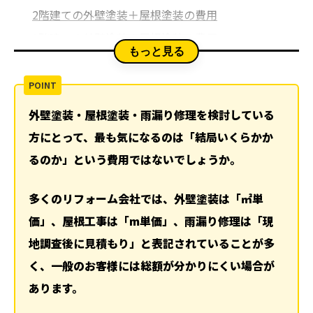
2階建ての外壁塗装＋屋根塗装の費用
3階建ての外壁塗装＋屋根塗装の費用
もっと見る
2. 外壁塗装のみの税込料金表
1階建ての外壁塗装のみの費用
2階建ての外壁塗装のみの費用
外壁塗装・屋根塗装・雨漏り修理を検討している
3階建ての外壁塗装のみの費用
方にとって、最も気になるのは「結局いくらかか
3. 雨漏り修理・屋根工事の税込料金表
るのか」という費用ではないでしょうか。
1階建ての屋根葺き替え工事の費用
2階建ての棟瓦改修工事の費用
多くのリフォーム会社では、外壁塗装は「㎡単
価」、屋根工事は「m単価」、雨漏り修理は「現
3階建ての棟瓦漆喰修繕工事の費用
地調査後に見積もり」と表記されていることが多
1階建ての屋根カバー工法工事の費用
く、一般のお客様には総額が分かりにくい場合が
2階建ての屋根修繕・塗装工事の費用
あります。
3階建ての棟板金交換工事の費用