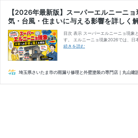
【2026年最新版】スーパーエルニーニ
気・台風・住まいに与える影響を詳しく
目次 表示 スーパーエルニーニョ現
す。 エルニーニョ現象2026では、
【2026
続きを読む
年
最
新
版】
埼玉県さいたま市の雨漏り修理と外壁塗装の専門店｜丸山建
ス
ー
パ
ー
エ
ル
ニ
ー
ニ
ョ