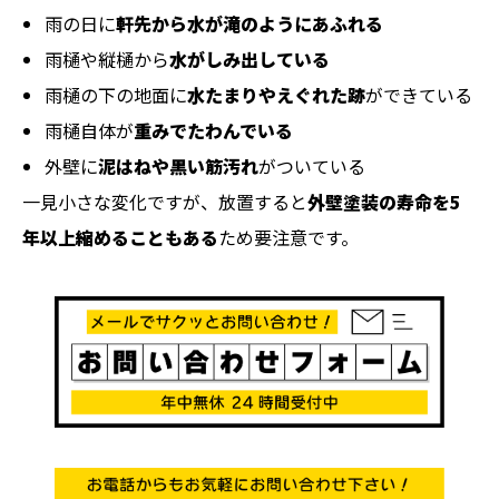
雨の日に
軒先から水が滝のようにあふれる
雨樋や縦樋から
水がしみ出している
雨樋の下の地面に
水たまりやえぐれた跡
ができている
雨樋自体が
重みでたわんでいる
外壁に
泥はねや黒い筋汚れ
がついている
一見小さな変化ですが、放置すると
外壁塗装の寿命を5
年以上縮めることもある
ため要注意です。