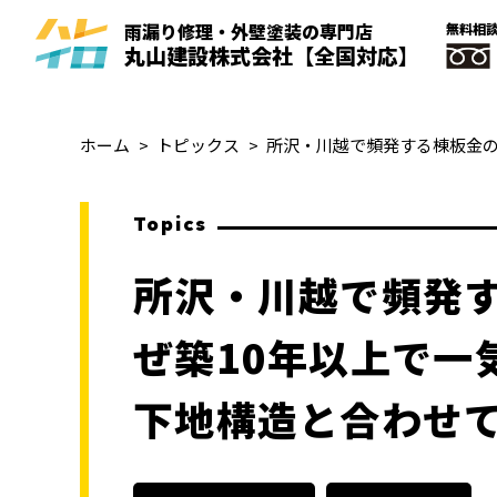
雨漏り修理・外壁塗装
の
専門
店
無料相
丸山建設株式会社
【全国対応】
ホーム
トピックス
Topics
所沢・川越で頻発
ぜ築10年以上で一
下地構造と合わせ