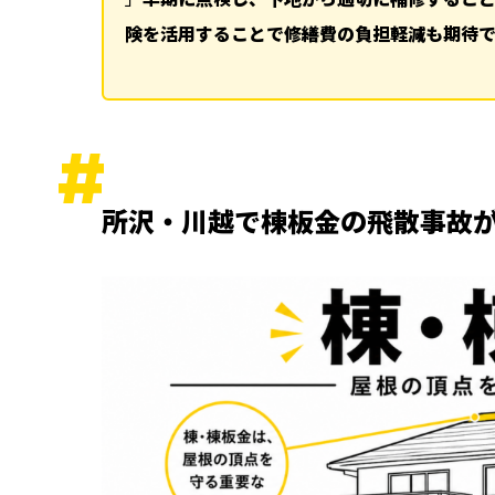
下地から見直す確実な施工
険を活用することで修繕費の負担軽減も期待で
火災保険が使えるケースもある
点検と修理を一体で考える重要性
まとめ
関連記事
ランキング
所沢・川越で棟板金の飛散事故
ハッシュタグ
新着工事