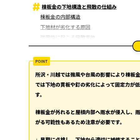
棟板金の下地構造と飛散の仕組み
棟板金の内部構造
下地材が劣化する原因
強風時に起こる飛散事故
放置すると起こる深刻な被害
雨漏り修理が必要になる可能性
屋根全体の寿命が縮む
所沢・川越では強風や台風の影響により棟板金
所沢・川越の住宅環境が影響する理由
では下地の貫板や釘の劣化によって固定力が低
風の通り道になりやすい立地
す。
気温差と湿気による劣化
早期発見が重要な理由
棟板金が外れると屋根内部へ雨水が侵入し、
目視では判断できない危険性
がる可能性もあるため注意が必要です。
定期点検で防げる事故
丸山建設株式会社の専門的な対応
」
早期に点検し、下地から適切に補修するこ