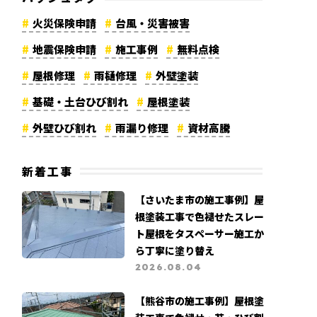
火災保険申請
台風・災害被害
地震保険申請
施工事例
無料点検
屋根修理
雨樋修理
外壁塗装
基礎・土台ひび割れ
屋根塗装
外壁ひび割れ
雨漏り修理
資材高騰
漆喰修理
棟板金修理
軒天修理
新着工事
外壁修理
コーキング劣化
カバー工法
【さいたま市の施工事例】屋
メディア紹介
リフォーム費用
根塗装工事で色褪せたスレー
大規模修繕工事
高所調査
地震被害
ト屋根をタスペーサー施工か
ら丁寧に塗り替え
よくある質問
カビ・苔被害
2026.08.04
営業職募集
支払い証明書公開
【熊谷市の施工事例】屋根塗