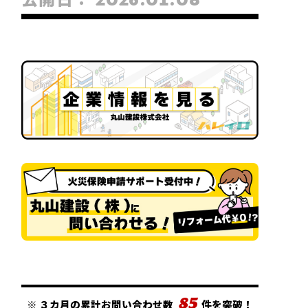
85
※
３カ月の累計お問い合わせ数
件を突破！