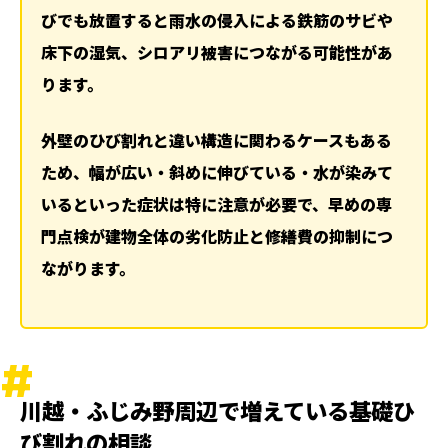
1 ひび割れの幅が広い場合
びでも放置すると雨水の侵入による鉄筋のサビや
床下の湿気、シロアリ被害につながる可能性があ
2 ひび割れが斜めや縦方向に伸びている場合
ります。
3 ひび割れから水が染み出ている場合
4 年々ひびが大きくなっている場合
外壁のひび割れと違い構造に関わるケースもある
放置すると起こりうる深刻なトラブル
ため、幅が広い・斜めに伸びている・水が染みて
正確な判断には専門点検が欠かせない
いるといった症状は特に注意が必要で、早めの専
火災保険や地震保険が関係するケース
門点検が建物全体の劣化防止と修繕費の抑制につ
丸山建設が川越・ふじみ野で選ばれている理由
ながります。
まとめ
関連記事
ランキング
ハッシュタグ
川越・ふじみ野周辺で増えている基礎ひ
新着工事
び割れの相談