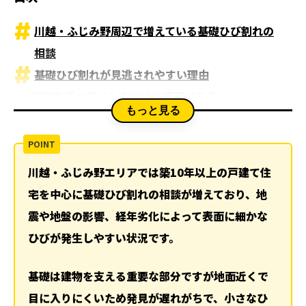
川越・ふじみ野周辺で増えている基礎ひび割れの
相談
基礎ひび割れが見逃されやすい理由
日常生活で目に入りにくい場所にある
もっと見る
小さなひびは問題ないと思われがち
外壁ひび割れと基礎ひび割れの大きな違い
外壁ひび割れの主な原因
川越・ふじみ野エリアでは築10年以上の戸建て住
基礎ひび割れが持つ構造的な意味
宅を中心に基礎ひび割れの相談が増えており、地
基礎ひび割れが起こる主な原因
震や地盤の影響、経年劣化によって表面に細かな
地盤の沈下や不同沈下
ひびが発生しやすい状況です。
地震や交通による振動
雨水の侵入と凍結膨張
基礎は建物を支える重要な部分ですが地面近くで
補修が必要になる危険な症状の判断基準
目に入りにくいため発見が遅れがちで、小さなひ