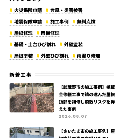
火災保険申請
台風・災害被害
地震保険申請
施工事例
無料点検
屋根修理
雨樋修理
基礎・土台ひび割れ
外壁塗装
屋根塗装
外壁ひび割れ
雨漏り修理
資材高騰
棟板金修理
漆喰修理
新着工事
軒天修理
外壁修理
コーキング劣化
【武蔵野市の施工事例】棟板
カバー工法
メディア紹介
金修繕工事で錆の進んだ屋根
リフォーム費用
大規模修繕工事
頂部を補修し飛散リスクを抑
えた事例
高所調査
地震被害
よくある質問
2026.08.07
カビ・苔被害
支払い証明書公開
【さいたま市の施工事例】屋
営業職募集