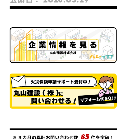
85
※
３カ月の累計お問い合わせ数
件を突破！