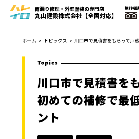
雨漏り修理・外壁塗装
の
専門
店
無料相
丸山建設株式会社
【全国対応】
ホーム
トピックス
川口市で見積書をもらって戸
Topics
川口市で見積書を
初めての補修で最
ント