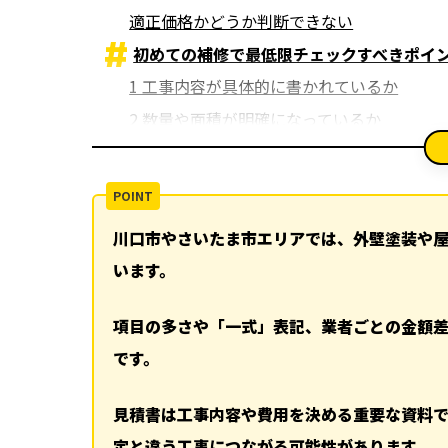
適正価格かどうか判断できない
初めての補修で最低限チェックすべきポイ
1 工事内容が具体的に書かれているか
2 数量や面積が明確になっているか
3 使用材料の種類とグレード
4 足場や付帯工事の有無
見積書の比較で失敗しないための考え方
川口市やさいたま市エリアでは、外壁塗装や
同じ条件で比較することが重要
います。
極端に安い見積には注意する
不明点は必ず質問する
項目の多さや「一式」表記、業者ごとの金額
火災保険が関係するケースもある
です。
丸山建設株式会社の見積と対応の特徴
まとめ
見積書は工事内容や費用を決める重要な資料
関連記事
定と違う工事につながる可能性があります。