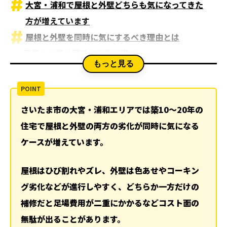
大宮・浦和で屋根と外壁どちらも気になってきた
方が増えています
屋根と外壁を同時に気にするべき理由とは
屋根と外壁は同時に劣化が進む
もっと見る
片方だけの補修では逆にコストが増える
優先順位を間違えると起こるリスク
雨漏りは屋根から始まるケースが多い
さいたま市の大宮・浦和エリアでは築10〜20年の
外壁の劣化も見逃すと内部に影響する
住宅で屋根と外壁の両方の劣化が同時に気になる
初めての補修で優先順位を決める3つの考え方
ケースが増えています。
1 被害の深刻度で判断する
2 劣化の進行スピードを見る
屋根はひび割れやズレ、外壁は色あせやコーキン
3 足場を活用して同時施工を検討する
グ劣化などが進行しやすく、どちらか一方だけの
実際の現場で多い判断パターン
補修だと足場費用が二重にかかるなどコスト面の
ケース1 築15年前後で両方劣化している
無駄が出ることがあります。