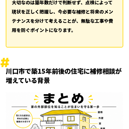
大切なのは築年数だけで判断せず、点検によって
冷静に判断するために知っておきたい考え方
現状を正しく把握し、今必要な補修と将来のメン
築年数と劣化は必ずしも一致しない
テナンスを分けて考えることが、無駄な工事や費
今必要な補修と将来の計画を分けて考える
用を防ぐポイントになります。
専門家の説明が分かりやすいかを重視する
丸山建設株式会社の調査と考え方
建物全体を見たうえでの診断
無理のない補修提案
川口市で築15年前後の住宅に補修相談が
費用の目安を知ることで安心につながる
増えている背景
火災保険と補修の関係について
すべての劣化が保険対象ではない
実際の支払い事例を知る安心感
川口市で後悔しないための相談の進め方
地域に詳しい会社を選ぶ
納得できるまで質問する