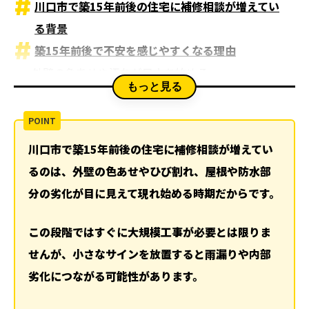
川口市で築15年前後の住宅に補修相談が増えてい
る背景
築15年前後で不安を感じやすくなる理由
外壁の色あせや汚れが目立ち始める
もっと見る
小さなひび割れに気づきやすくなる
屋根や雨樋を意識するきっかけが増える
よくある補修相談の内容とは
川口市で築15年前後の住宅に補修相談が増えてい
外壁塗装をした方がいいのか分からない
るのは、外壁の色あせやひび割れ、屋根や防水部
屋根工事や雨漏り修理への不安
分の劣化が目に見えて現れ始める時期だからです。
防水工事が必要かどうか分からない
不安を感じたときにやってはいけないこと
この段階ではすぐに大規模工事が必要とは限りま
すぐに大きな工事を決めてしまう
せんが、小さなサインを放置すると雨漏りや内部
一部だけを見て判断する
劣化につながる可能性があります。
情報が少ないまま比較しない