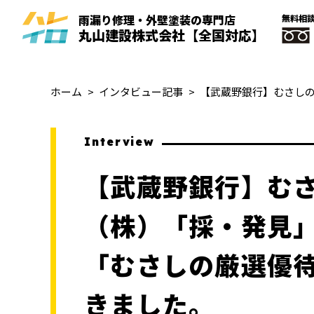
雨漏り修理・外壁塗装
の
専門
店
無料相
丸山建設株式会社
【全国対応】
ホーム
インタビュー記事
Interview
【武蔵野銀行】む
（株）「採・発見
「むさしの厳選優
きました。