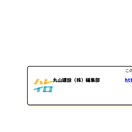
こ
丸山建設（株）編集部
htt