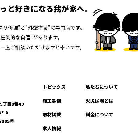
っと好きになる我が家へ。
漏り修理"と"外壁塗装"の専門店です。
"圧倒的な自信"があります。
ひ一度ご相談いただけますと幸いです。
トピックス
私たちについて
施工事例
火災保険とは
丁目8番40
3F-A
取材掲載
料金について
005号
求人情報