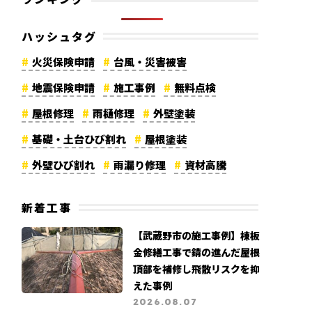
ハッシュタグ
火災保険申請
台風・災害被害
地震保険申請
施工事例
無料点検
屋根修理
雨樋修理
外壁塗装
基礎・土台ひび割れ
屋根塗装
外壁ひび割れ
雨漏り修理
資材高騰
棟板金修理
漆喰修理
軒天修理
新着工事
外壁修理
コーキング劣化
カバー工法
【武蔵野市の施工事例】棟板
メディア紹介
リフォーム費用
金修繕工事で錆の進んだ屋根
大規模修繕工事
高所調査
地震被害
頂部を補修し飛散リスクを抑
えた事例
よくある質問
カビ・苔被害
2026.08.07