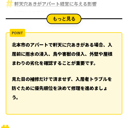
軒天穴あきがアパート経営に与える影響
入居前の内見印象が悪くなる
もっと見る
入居後のクレームにつながる
建物内部の劣化が進む可能性がある
入居前修理の優先順位は安全性と再発防止から決
北本市のアパートで軒天に穴あきがある場合、入
める
居前に雨水の浸入、鳥や害獣の侵入、外壁や屋根
1. 落下や侵入の危険がある箇所を先に確認する
まわりの劣化を確認することが重要です。
2. 雨水の浸入原因を確認する
3. 入居前の見た目と管理印象を整える
見た目の補修だけで済ませず、入居者トラブルを
軒天穴あきの原因別に必要な修理内容
防ぐために優先順位を決めて修理を進めましょ
軒天ボードの劣化による穴あき
う。
屋根や雨樋の不具合による穴あき
鳥や害獣の侵入による穴あき
入居前に軒天修理を行う費用判断の考え方