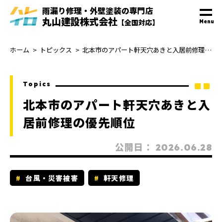
雨漏り修理・外壁塗装
の
専門
店
丸山建設株式会社
【全国対応】
Menu
ホーム
トピックス
北本市のアパート軒天穴あきと入居前修理の優先順位
Topics
北本市のアパート軒天穴あきと入
居前修理の優先順位
公開日：
2026.06.28
台風・災害被害
軒天修理