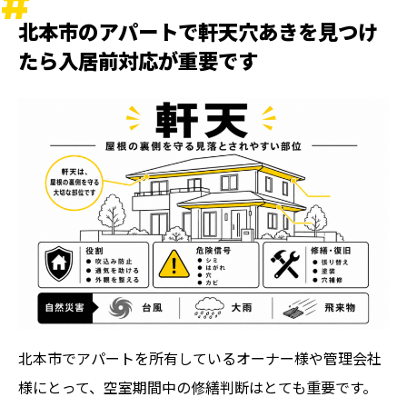
部分補修で済む可能性があるケース
北本市のアパートで軒天穴あきを見つけ
広範囲の張り替えを検討すべきケース
たら入居前対応が重要です
見積りで確認したい項目
軒天穴あき被害は火災保険が使える可能性があり
ます
火災保険確認の前に残しておきたいもの
火災保険申請サポートで確認できること
北本市でアパート軒天修理を依頼する業者選び
アパート修繕に慣れているか
外装全体をまとめて確認できるか
北本市のアパート軒天穴あきは入居前に優先順位
を決めて修理しましょう
北本市でアパートを所有しているオーナー様や管理会社
関連記事
様にとって、空室期間中の修繕判断はとても重要です。
ランキング