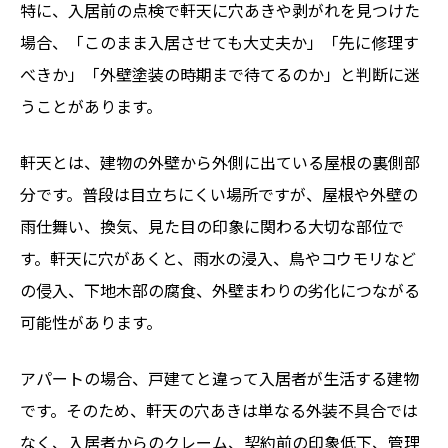
特に、入居前の点検で軒天に穴あきや剥がれを見つけた
ハッシュタグ
場合、「このまま入居させても大丈夫か」「先に修理す
新着工事
べきか」「外壁塗装の時期まで待てるのか」と判断に迷
うことがあります。
軒天とは、建物の外壁から外側に出ている屋根の裏側部
分です。普段は目立ちにくい場所ですが、屋根や外壁の
雨仕舞い、換気、見た目の印象に関わる大切な部位で
す。軒天に穴があくと、雨水の浸入、鳥やコウモリなど
の侵入、下地木部の腐食、外壁まわりの劣化につながる
可能性があります。
アパートの場合、戸建てと違って入居者が生活する建物
です。そのため、軒天の穴あきは単なる外装不具合では
なく、入居者からのクレーム、契約前の印象低下、管理