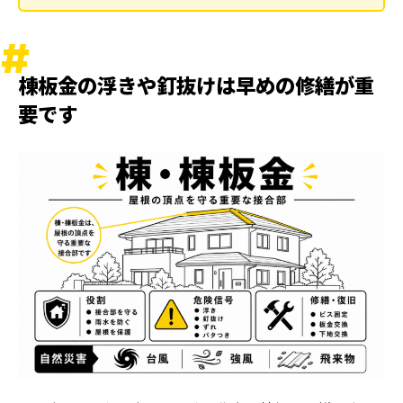
ました
棟板金修繕工事後2枚目で工事完了後の防水納まり
を確認しました
棟板金の浮きや釘抜けは早めの修繕が重
関連記事
要です
ランキング
ハッシュタグ
新着工事