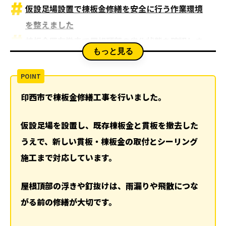
仮設足場設置で棟板金修繕を安全に行う作業環境
を整えました
棟板金既存撤去で屋根頂部の劣化状態を確認しま
もっと見る
した
貫板既存撤去で固定力が落ちた下地を取り外しま
した
印西市で棟板金修繕工事を行いました。
貫板新規取付で棟板金を固定する下地を作り直し
ました
仮設足場を設置し、既存棟板金と貫板を撤去した
棟板金新規取付で屋根頂部を雨風から守る納まり
うえで、新しい貫板・棟板金の取付とシーリング
にしました
施工まで対応しています。
シーリング施工で棟板金の継ぎ目と端部を保護し
屋根頂部の浮きや釘抜けは、雨漏りや飛散につな
ました
がる前の修繕が大切です。
棟板金被害は火災保険が使える可能性があります
棟板金修繕工事後1枚目で屋根頂部の通りを確認し