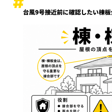
台風直後の確認ポイント
専門業者が確認する項目
台風9号接近前に確認したい棟板
棟板金修理の費用目安と判断基準
釘やビスの軽微なゆるみの場合
貫板交換が必要な場合
足場が必要になる場合
見積りで確認したいポイント
棟板金ゆるみ被害は火災保険が使える可能
火災保険の確認が必要なケース
保険申請で注意すべき表現
地震後の屋根被害は地震保険の確認が必要
さいたま市大宮・浦和周辺で屋根点検業者
屋根全体を確認できるか
写真付きで説明してくれるか