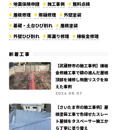
地震保険申請
施工事例
無料点検
屋根修理
雨樋修理
外壁塗装
基礎・土台ひび割れ
屋根塗装
外壁ひび割れ
雨漏り修理
棟板金修理
資材高騰
漆喰修理
軒天修理
新着工事
外壁修理
コーキング劣化
カバー工法
【武蔵野市の施工事例】棟板
メディア紹介
リフォーム費用
金修繕工事で錆の進んだ屋根
大規模修繕工事
高所調査
地震被害
頂部を補修し飛散リスクを抑
えた事例
よくある質問
カビ・苔被害
2026.08.07
営業職募集
支払い証明書公開
【さいたま市の施工事例】屋
根塗装工事で色褪せたスレー
ト屋根をタスペーサー施工か
ら丁寧に塗り替え