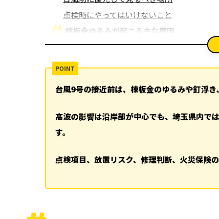
点検時にやってはいけないこと
棟板金ゆるみが起こる主な原因
釘やビスの浮き
貫板の劣化
台風や強風による負荷
台風9号の接近前は、棟板金のゆるみや釘浮き
過去の補修不良
棟板金ゆるみを放置すると起こる屋根被害
高波の影響は沿岸部が中心でも、埼玉県内で
棟板金の飛散
す。
雨漏りと野地板の劣化
屋根材の割れやズレ
点検項目、放置リスク、修理判断、火災保険の
軒天や外壁への二次被害
台風前後で確認したい屋根点検の流れ
台風前の確認ポイント