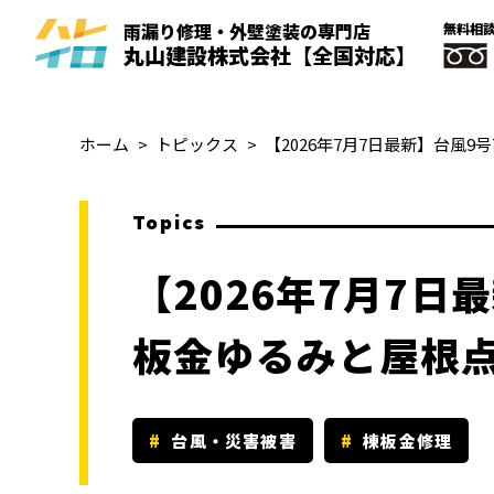
雨漏り修理・外壁塗装
の
専門
店
無料相
丸山建設株式会社
【全国対応】
ホーム
トピックス
【2026年7月7日最新】台風
Topics
【2026年7月7
板金ゆるみと屋根
台風・災害被害
棟板金修理