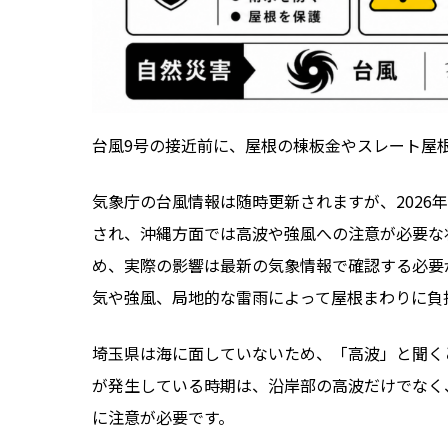
地域の住宅事情を理解しているか
台風後の訪問営業に注意する
丸山建設株式会社が行う台風前後の屋根点
点検で確認する主な項目
台風9号の接近前に、屋根の棟板金やスレート屋
応急処置と本格修理を分けて判断します
埼玉県全域に対応しています
気象庁の台風情報は随時更新されますが、2026
まとめ
され、沖縄方面では高波や強風への注意が必要な
関連記事
め、実際の影響は最新の気象情報で確認する必要
ランキング
気や強風、局地的な雷雨によって屋根まわりに負
ハッシュタグ
新着工事
埼玉県は海に面していないため、「高波」と聞く
が発生している時期は、沿岸部の高波だけでなく
に注意が必要です。