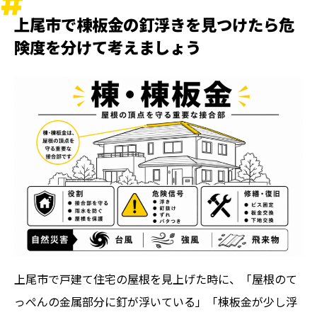
棟板金交換が必要になるケース
上尾市で棟板金の釘浮きを見つけたら危
棟板金の釘浮きを放置すると起こりやすいリスク
険度を分けて考えましょう
強風で棟板金が飛散する
雨水が入り下地が傷む
屋根塗装だけでは解決できない場合がある
屋根修理の費用判断で確認したいこと
部分補修で済むか棟全体の修理が必要か
見積りで確認する順番
屋根塗装と同時に行うかも検討する
棟板金の釘浮き被害は火災保険が使える可能性が
あります
火災保険確認の前に残しておきたいもの
上尾市で戸建て住宅の屋根を見上げた時に、「屋根のて
火災保険申請サポートで確認できること
っぺんの金属部分に釘が浮いている」「棟板金が少し浮
上尾市で棟板金修理を依頼する業者選び