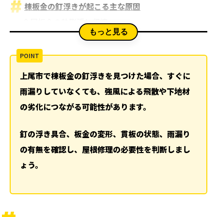
棟板金の釘浮きが起こる主な原因
金属板金の熱膨張と収縮
もっと見る
下地の貫板が劣化して釘が効きにくくなる
台風や強風で棟板金が浮く
屋根修理の判断基準は「釘の本数」「板金の浮
上尾市で棟板金の釘浮きを見つけた場合、すぐに
き」「下地状態」「雨漏り」です
雨漏りしていなくても、強風による飛散や下地材
1. 釘浮きが一部だけか複数箇所にあるか
の劣化につながる可能性があります。
2. 棟板金に浮きや変形があるか
3. 貫板が傷んでいないか
釘の浮き具合、板金の変形、貫板の状態、雨漏り
4. 雨漏りや室内症状が出ていないか
の有無を確認し、屋根修理の必要性を判断しまし
釘の打ち直しで済むケースと棟板金交換が必要な
ょう。
ケース
釘の打ち直しやビス固定で対応できるケース
貫板交換が必要になるケース