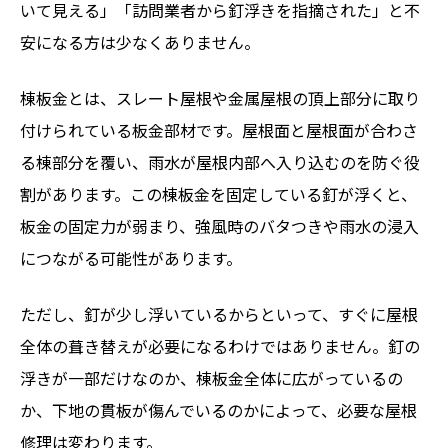
いて見える」「訪問業者から釘浮きを指摘された」と不
釘浮きの原因を写真付きで説明してくれるか
安になる方は少なくありません。
屋根全体と外装全体を確認できるか
上尾市で棟板金の釘浮きが気になる時は早めに判
棟板金とは、スレート屋根や金属屋根の頂上部分に取り
断しましょう
付けられている板金部材です。屋根面と屋根面が合わさ
関連記事
る棟部分を覆い、雨水が屋根内部へ入り込むのを防ぐ役
ランキング
割があります。この棟板金を固定している釘が浮くと、
ハッシュタグ
板金の固定力が弱まり、強風時のバタつきや雨水の浸入
新着工事
につながる可能性があります。
ただし、釘が少し浮いているからといって、すぐに屋根
全体の葺き替えが必要になるわけではありません。釘の
浮きが一部だけなのか、棟板金全体に広がっているの
か、下地の貫板が傷んでいるのかによって、必要な屋根
修理は変わります。