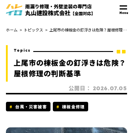
雨漏り修理・外壁塗装
の
専門
店
丸山建設株式会社
【全国対応】
Menu
ホーム
トピックス
上尾市の棟板金の釘浮きは危険？屋根修理の判断基準
Topics
上尾市の棟板金の釘浮きは危険？
屋根修理の判断基準
公開日：
2026.07.05
台風・災害被害
棟板金修理