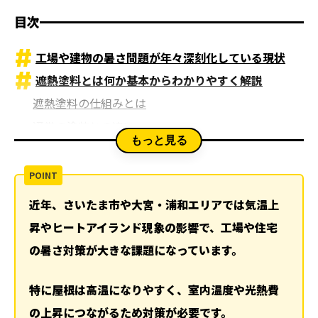
目次
工場や建物の暑さ問題が年々深刻化している現状
遮熱塗料とは何か基本からわかりやすく解説
遮熱塗料の仕組みとは
通常の塗装との違い
もっと見る
本当に効果があるのか実際の温度変化
1 表面温度はどれくらい下がるのか
2 室内温度は何パーセント下がるのか
近年、さいたま市や大宮・浦和エリアでは気温上
遮熱塗料のメリットと注意点
昇やヒートアイランド現象の影響で、工場や住宅
1 メリットは光熱費削減と快適性
の暑さ対策が大きな課題になっています。
2 デメリットは過度な期待に注意
なぜ今遮熱塗料が注目されているのか
特に屋根は高温になりやすく、室内温度や光熱費
1 原油価格と塗料価格の関係
の上昇につながるため対策が必要です。