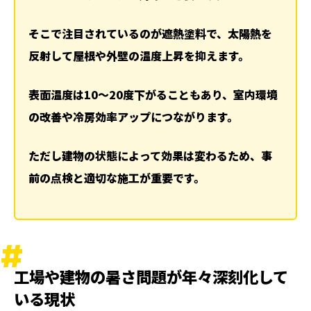
2 施工タイミングが重要な理由
そこで注目されているのが遮熱塗料で、太陽熱を
実際の施工現場で感じる効果と変化
反射して屋根や外壁の温度上昇を抑えます。
1 工場や倉庫での導入事例
2 住宅での効果
表面温度は10〜20度下がることもあり、室内環境
失敗しないためのポイント
の改善や冷房効率アップにつながります。
1 適切な診断が重要
2 火災保険が使えるケースもある
ただし建物の状態によって効果は変わるため、事
まとめ
前の点検と適切な施工が重要です。
関連記事
ランキング
ハッシュタグ
新着工事
工場や建物の暑さ問題が年々深刻化して
いる現状