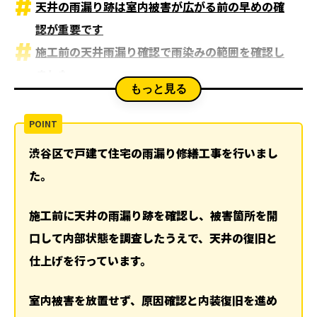
天井の雨漏り跡は室内被害が広がる前の早めの確
認が重要です
施工前の天井雨漏り確認で雨染みの範囲を確認し
ました
もっと見る
施工前の別角度確認で天井材の変色と広がりを確
認しました
被害箇所の開口と内部確認で雨水の影響範囲を調
渋谷区で戸建て住宅の雨漏り修繕工事を行いまし
査しました
た。
雨漏り被害は火災保険が使える可能性があります
天井の復旧と仕上げで室内側の見た目と安全性を
施工前に天井の雨漏り跡を確認し、被害箇所を開
整えました
口して内部状態を調査したうえで、天井の復旧と
仕上がり確認と完了で雨漏り修繕後の状態を確認
仕上げを行っています。
しました
室内被害を放置せず、原因確認と内装復旧を進め
関連記事