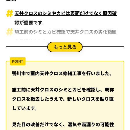
天井クロスのシミやカビは表面だけでなく原因確
認が重要です
施工前のシミとカビ確認で天井クロスの劣化範囲
を見極めました
もっと見る
クロス撤去でカビの広がりと下地の状態を確認し
ました
天井の水濡れ被害は火災保険が使える可能性があ
鴨川市で室内天井クロス修繕工事を行いました。
ります
クロス新規取付後の仕上がり確認で天井面をきれ
施工前に天井クロスのシミとカビを確認し、既存
いに整えました
クロスを撤去したうえで、新しいクロスを貼り直
クロス新規取付後の最終確認で室内全体の印象を
しています。
確認しました
見た目の改善だけでなく、湿気や雨漏りの可能性
関連記事